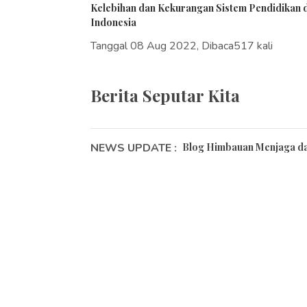
Kelebihan dan Kekurangan Sistem Pendidikan d
Indonesia
Tanggal 08 Aug 2022, Dibaca517 kali
Berita Seputar Kita
NEWS UPDATE :
Blog Himbauan Menjaga dan
Tips Merayakan Pergantian
15 Universitas Terbaik di I
Mengintip Sistem Pendidika
Kelebihan dan Kekurangan S
Fakta Menarik Tentang Unsr