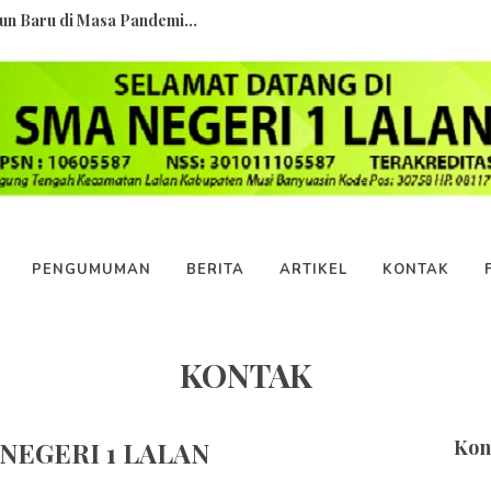
n Baru di Masa Pandemi...
sia Versi Webometrics 2022...
Indonesia Kala Pandemi Meland...
 Pendidikan di Indonesia...
maja di Era Digital?...
PENGUMUMAN
BERITA
ARTIKEL
KONTAK
h Pingsan Saat Upacara...
 MASUK SMA BIAR GAK MENYESAL NANT...
KONTAK
ri 1 Lalan...
Kon
NEGERI 1 LALAN