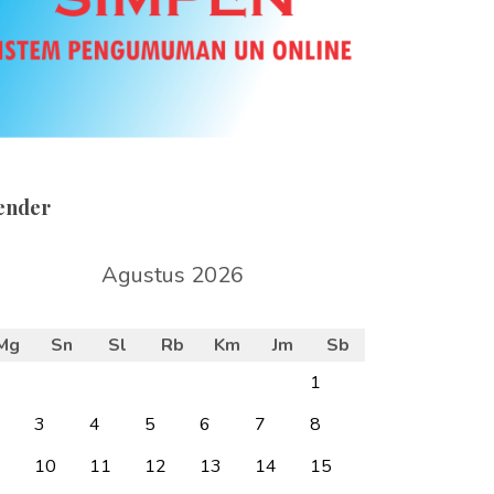
ender
Agustus 2026
Mg
Sn
Sl
Rb
Km
Jm
Sb
1
3
4
5
6
7
8
10
11
12
13
14
15