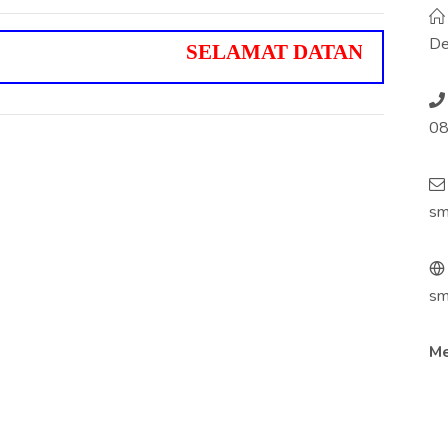
De
S
E
L
A
M
A
T
D
A
T
A
N
G
D
I
S
M
A
0
sm
sm
Me