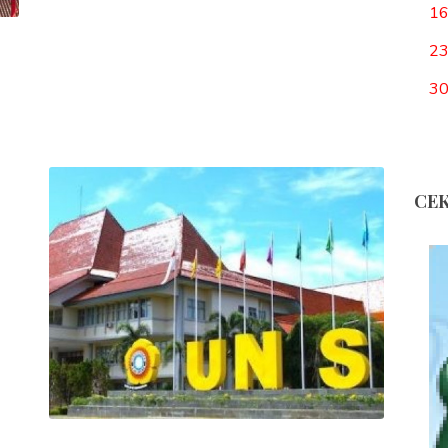
1
2
3
CEK