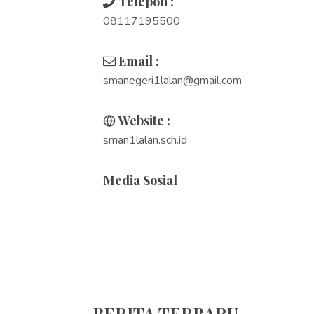
Telepon :
08117195500
Email :
smanegeri1lalan@gmail.com
Website :
sman1lalan.sch.id
Media Sosial
BERITA TERBARU