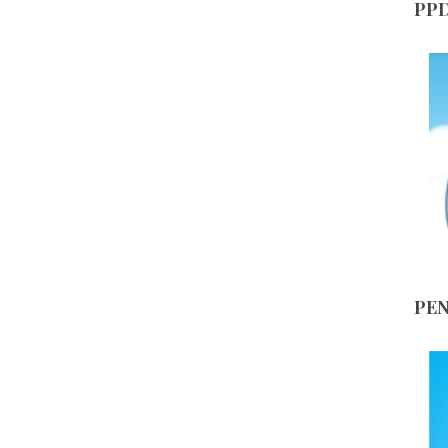
PPD
PE