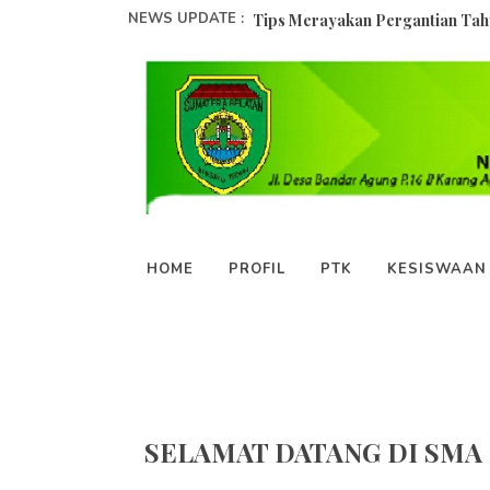
NEWS UPDATE :
Tips Merayakan Pergantian Tahu
15 Universitas Terbaik di Indone
Mengintip Sistem Pendidikan di 
Kelebihan dan Kekurangan Sistem
Fakta Menarik Tentang Unsri...
Bagaimana Cara Mendidik Anak Re
HOME
PROFIL
PTK
KESISWAAN
4 Trik Sederhana Agar Tak Muda
LAKUKAN 7 HAL INI SAAT BARU
Hari Ulang Tahun ke-16 SMA Nege
SELAMAT DATANG DI SMA 