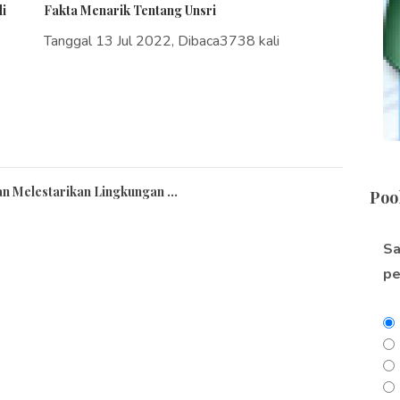
i
Fakta Menarik Tentang Unsri
Tanggal 13 Jul 2022, Dibaca3738 kali
 Melestarikan Lingkungan ...
Poo
 Tahun Baru di Masa Pandemi...
Sa
ndonesia Versi Webometrics 2022...
pe
n di Indonesia Kala Pandemi Meland...
istem Pendidikan di Indonesia...
i...