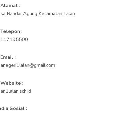
Alamat :
sa Bandar Agung Kecamatan Lalan
N
E
G
E
R
I
1
L
A
L
A
N
Telepon :
8117195500
Email :
anegeri1lalan@gmail.com
Website :
an1lalan.sch.id
dia Sosial :