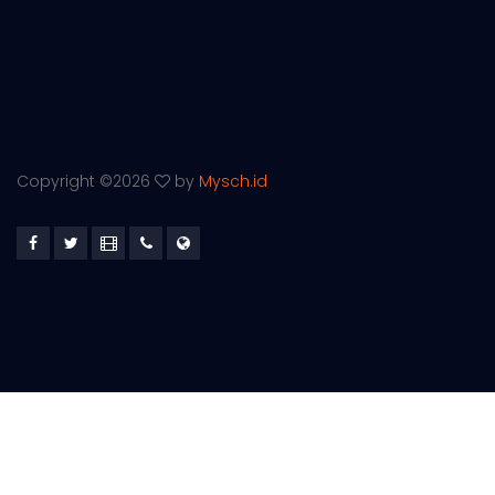
Copyright ©
2026
by
Mysch.id