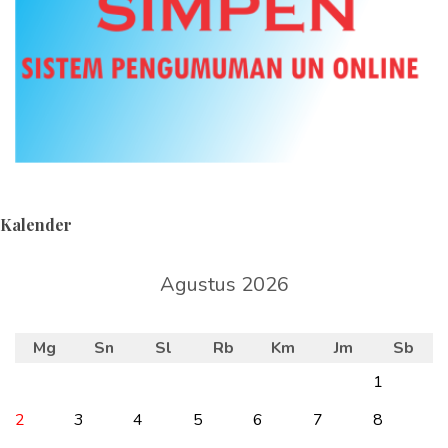
Kalender
Agustus 2026
Mg
Sn
Sl
Rb
Km
Jm
Sb
1
2
3
4
5
6
7
8