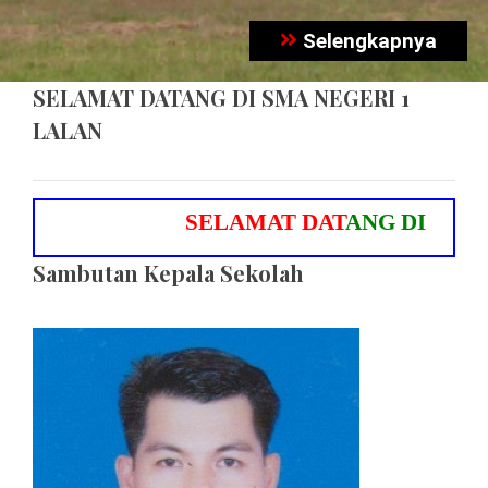
Selengkapnya
SELAMAT DATANG DI SMA NEGERI 1
LALAN
S
E
L
A
M
A
T
D
A
T
A
N
G
D
I
S
M
A
N
E
Sambutan Kepala Sekolah