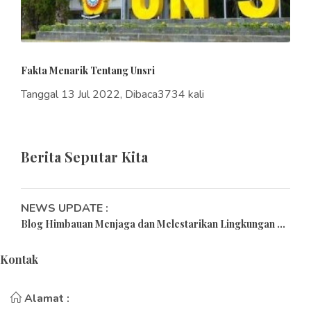
Fakta Menarik Tentang Unsri
Tanggal 13 Jul 2022, Dibaca3734 kali
Berita Seputar Kita
NEWS UPDATE :
Blog Himbauan Menjaga dan Melestarikan Lingkungan ...
Tips Merayakan Pergantian Tahun Baru di Masa
Kontak
Pandemi...
15 Universitas Terbaik di Indonesia Versi Webometrics
Alamat :
2022...