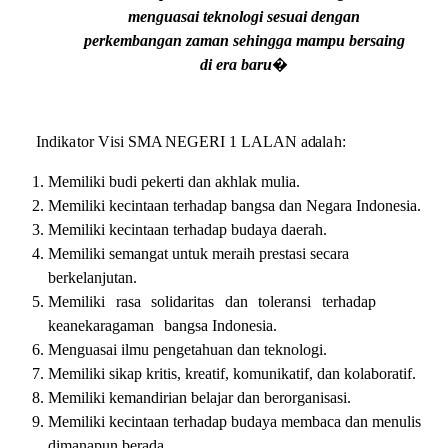
menguasai teknologi sesuai dengan
perkembangan zaman
s
e
h
i
n
gga
m
a
m
pu
b
e
rs
a
i
n
g
di
e
r
a ba
r
u
�
Ind
i
k
at
or
V
i
s
i
SMA NEGERI 1 LALAN
a
d
ala
h:
M
emili
k
i
budi
p
e
k
e
r
t
i
d
a
n
a
kh
l
a
k
m
u
lia
.
M
emili
k
i
k
e
c
i
n
t
a
a
n
t
e
rh
a
d
a
p
b
a
ng
s
a
d
a
n
N
e
g
a
ra
Indon
e
s
i
a
.
M
emili
k
i
k
e
c
i
n
t
a
a
n
t
e
rh
a
d
a
p bu
d
a
ya
d
a
e
r
a
h.
M
emili
k
i
s
ema
n
g
a
t
un
t
uk
me
r
ai
h pr
e
s
t
a
s
i
s
eca
ra
b
e
rk
e
l
a
n
j
u
t
a
n.
M
emili
k
i
r
a
s
a
s
o
li
d
a
r
i
t
a
s
d
a
n
t
o
le
r
a
n
s
i
te
rh
a
d
a
p
k
ea
n
e
k
a
r
a
g
a
ma
n
b
a
ng
s
a Indon
e
s
ia
.
M
e
ngu
a
s
a
i
i
l
m
u p
e
ng
e
ta
h
u
a
n d
a
n
t
e
kno
l
o
g
i
.
M
emili
k
i
s
i
k
a
p kr
i
ti
s
, kr
e
a
ti
f, ko
m
u
n
i
k
a
t
i
f
, d
a
n ko
la
bor
a
ti
f.
M
emili
k
i
k
e
m
a
nd
i
r
i
a
n b
e
l
a
j
a
r d
a
n b
e
ror
g
a
n
i
s
a
s
i
.
M
emili
k
i
k
e
c
i
n
t
a
a
n
t
e
rh
a
d
a
p bu
d
a
ya
m
e
m
b
ac
a
d
a
n
me
n
u
li
s
d
i
m
a
n
a
pun b
e
r
a
d
a
.