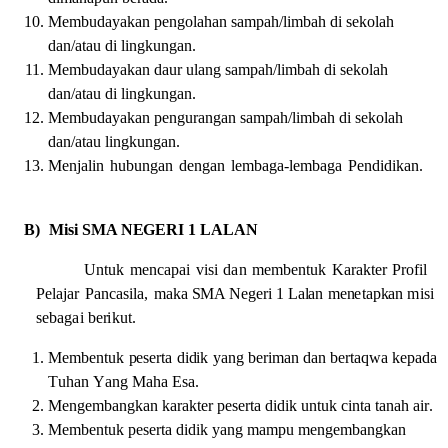
M
em
bud
a
y
a
k
a
n
p
e
ngo
l
a
h
a
n
s
am
p
a
h
/
l
im
b
a
h di
s
e
ko
la
h
d
a
n
/
a
ta
u
d
i
li
ngkun
g
a
n.
M
em
bud
a
y
a
k
a
n
d
a
ur u
l
a
ng
s
am
p
a
h
/l
i
m
b
a
h di
s
e
ko
la
h
d
a
n
/
a
t
a
u
di
l
i
ngkung
a
n.
M
em
bud
a
y
a
k
a
n
p
e
ngur
a
n
g
a
n
s
am
p
a
h
/l
im
b
a
h di
s
e
ko
la
h
d
a
n
/
a
ta
u
li
ngkung
a
n.
M
e
n
jali
n
hubun
g
a
n
d
e
ng
a
n
l
e
m
b
a
g
a
-
l
em
b
a
ga
Pendidikan
.
B) M
i
s
i
SMA NEGERI 1 LALAN
U
n
t
uk
me
n
ca
p
a
i
v
i
s
i
d
a
n
mem
b
e
n
t
uk
K
a
r
a
k
te
r
P
rof
i
l
P
el
a
ja
r
P
a
n
ca
s
i
la
,
ma
k
a
SMA Negeri 1 Lalan
me
n
eta
p
k
a
n
mi
s
i
s
e
b
a
g
a
i
b
e
r
i
ku
t
.
M
em
b
e
n
t
uk
p
e
s
e
r
t
a
d
i
d
i
k
y
a
n
g b
e
r
i
ma
n
d
a
n
b
e
r
t
a
q
w
a
k
e
p
a
da
T
uh
a
n
Y
a
ng
M
a
h
a
E
s
a
.
M
e
ng
em
b
a
ngk
a
n
k
a
r
a
k
te
r
p
e
s
e
r
t
a
d
i
d
i
k
u
n
t
uk
ci
n
t
a
ta
n
a
h
a
i
r
.
M
em
b
e
n
t
uk p
e
s
e
r
t
a
d
i
d
i
k y
a
ng
mam
pu
m
e
ng
em
b
a
ng
k
a
n