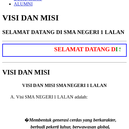
ALUMNI
VISI DAN MISI
SELAMAT DATANG DI SMA NEGERI 1 LALAN
S
E
L
A
M
A
T
D
A
T
A
N
G
D
I
S
M
A
VISI DAN MISI
V
I
S
I
DAN MISI
SMA NEGERI 1 LALAN
A. V
i
s
i
SMA NEGERI 1 LALAN
a
d
a
la
h:
�
Membentuk generasi cerdas
y
a
n
g
b
e
r
ka
r
ak
te
r
,
b
e
r
budi pekerti luhur, berwawasan global,