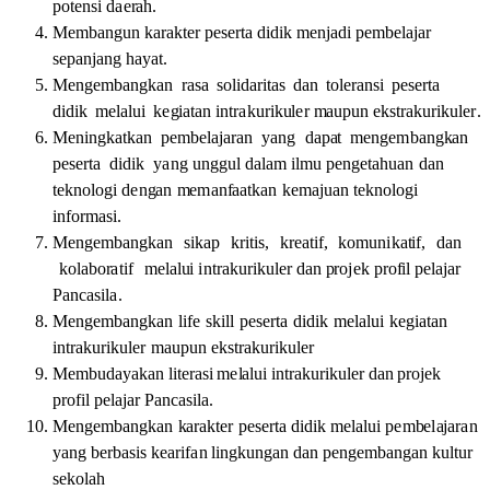
po
t
e
n
s
i
d
ae
r
a
h.
M
em
b
a
ngun k
a
r
a
k
te
r
p
e
s
e
r
t
a
d
i
d
i
k
m
e
n
j
a
di
p
em
b
e
la
j
a
r
s
e
p
a
n
ja
ng h
a
y
at
.
M
e
ng
em
b
a
ngk
a
n
r
a
s
a
s
o
li
d
a
r
i
t
a
s
d
a
n
t
o
l
e
r
a
n
s
i
p
e
s
e
r
t
a
d
i
d
i
k
me
l
al
ui
k
e
g
ia
t
a
n
i
n
t
r
a
kur
i
k
u
le
r
m
a
upun
e
k
s
t
r
a
kur
i
ku
l
e
r
.
M
e
n
i
ngk
at
k
a
n p
e
m
b
e
l
aj
a
r
a
n y
a
ng
d
a
p
a
t
me
ng
em
b
a
ng
k
a
n
p
e
s
e
r
t
a
d
i
d
i
k
y
a
ng unggul
d
a
l
a
m
ilm
u
pe
ng
e
ta
h
u
a
n
d
a
n
te
k
n
o
l
ogi
d
e
n
g
a
n
m
ema
n
f
a
a
t
k
a
n
k
em
a
j
u
a
n
te
kno
l
ogi
i
nfor
ma
s
i
.
M
e
ng
em
b
a
ngk
a
n
s
i
k
a
p
k
r
iti
s
,
k
r
e
a
t
i
f,
ko
m
un
i
k
a
t
i
f,
d
a
n
k
o
la
bo
r
ati
f
me
l
al
u
i
i
n
t
r
a
kur
i
k
u
le
r d
a
n
p
ro
je
k pro
f
i
l
p
e
la
j
a
r
P
a
n
ca
s
il
a
.
M
e
ng
em
b
a
ngk
a
n
li
f
e
s
k
i
l
l
p
e
s
e
r
t
a
d
i
d
i
k
mel
a
l
ui
k
e
g
i
a
ta
n
i
n
t
r
a
kur
i
ku
l
e
r
m
a
upun
e
k
s
t
r
a
kur
i
ku
l
e
r
M
em
bud
a
y
a
k
a
n
l
i
te
r
a
s
i
me
l
al
ui
i
n
t
r
a
kur
i
k
u
le
r
d
a
n
pr
o
je
k
pro
f
i
l
p
e
la
j
a
r
P
a
n
c
a
s
il
a
.
M
e
ng
em
b
a
ngk
a
n
k
a
r
a
k
t
e
r
p
e
s
e
r
t
a
d
i
d
i
k
melal
u
i
p
em
b
el
a
ja
r
a
n
y
a
ng
b
e
r
b
a
s
i
s k
ea
r
i
f
a
n
li
ngkun
g
a
n d
a
n p
e
n
g
em
b
a
n
g
a
n
k
u
lt
ur
s
e
ko
la
h