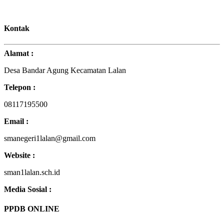
Blog Himbauan Menjaga dan Melestarikan Lingkungan ...
Kontak
Tips Merayakan Pergantian Tahun Baru di Masa Pandemi...
Alamat :
15 Universitas Terbaik di Indonesia Versi Webometrics 2022...
Desa Bandar Agung Kecamatan Lalan
Mengintip Sistem Pendidikan di Indonesia Kala Pandemi Meland...
Telepon :
Kelebihan dan Kekurangan Sistem Pendidikan di Indonesia...
08117195500
Fakta Menarik Tentang Unsri...
Email :
Bagaimana Cara Mendidik Anak Remaja di Era Digital?...
smanegeri1lalan@gmail.com
Website :
4 Trik Sederhana Agar Tak Mudah Pingsan Saat Upacara...
sman1lalan.sch.id
LAKUKAN 7 HAL INI SAAT BARU MASUK SMA BIAR GAK
MENYESAL NANT...
Media Sosial :
Hari Ulang Tahun ke-16 SMA Negeri 1 Lalan...
PPDB ONLINE