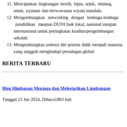
M
e
n
ci
p
ta
k
a
n
li
ngkung
a
n
b
e
r
s
i
h,
h
i
ja
u,
s
ej
uk,
r
i
nd
a
ng,
ama
n,
ny
ama
n
d
a
n b
e
r
w
a
w
a
s
a
n
w
i
y
a
t
a
ma
n
d
ala
.
M
e
ng
em
b
a
ngk
a
n
n
et
w
ork
i
ng
d
e
ng
a
n
l
em
b
a
g
a
-
lem
b
a
ga
p
e
nd
i
d
i
k
a
n
m
a
upun
DUD
I b
ai
k
l
ok
al
, n
a
s
i
on
a
l
ma
up
u
n
i
n
te
rn
a
s
i
o
n
a
l
un
t
uk
p
e
n
i
ngk
a
ta
n ku
ali
t
a
s
/
p
e
ng
e
m
b
a
n
g
a
n
s
e
ko
la
h
.
M
e
ng
em
b
a
ngk
a
n
po
te
n
s
i
d
i
ri
p
e
s
e
r
t
a
d
i
d
i
k
me
n
ja
di
ma
nu
s
i
a
y
a
ng
ta
ngguh
me
ngh
a
d
a
p
i
p
e
r
s
a
i
ng
a
n g
l
o
b
a
l
.
BERITA TERBARU
Blog Himbauan Menjaga dan Melestarikan Lingkungan
Tanggal 23 Jan 2024, Dibaca1883 kali