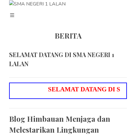
BERITA
SELAMAT DATANG DI SMA NEGERI 1
LALAN
S
E
L
A
M
A
T
D
A
T
A
N
G
D
I
S
M
A
N
Blog Himbauan Menjaga dan
Melestarikan Lingkungan