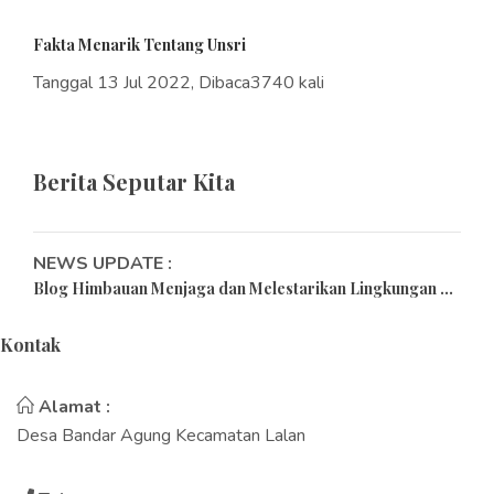
Fakta Menarik Tentang Unsri
Tanggal 13 Jul 2022, Dibaca3740 kali
Berita Seputar Kita
NEWS UPDATE :
Blog Himbauan Menjaga dan Melestarikan Lingkungan ...
Tips Merayakan Pergantian Tahun Baru di Masa
Kontak
Pandemi...
15 Universitas Terbaik di Indonesia Versi Webometrics
Alamat :
2022...
Desa Bandar Agung Kecamatan Lalan
Mengintip Sistem Pendidikan di Indonesia Kala Pandemi
Meland...