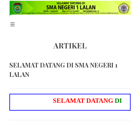
ARTIKEL
SELAMAT DATANG DI SMA NEGERI 1
LALAN
S
E
L
A
M
A
T
D
A
T
A
N
G
D
I
S
M
A
N
E