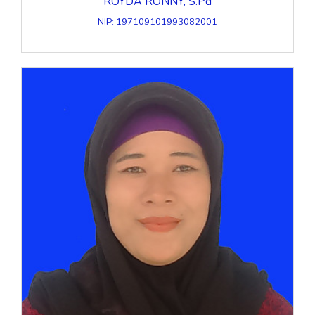
ROYDA RONNY, S.Pd
NIP: 197109101993082001