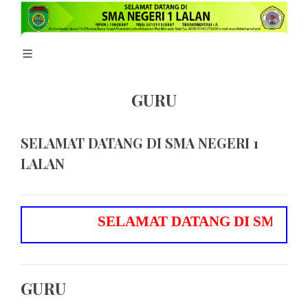
GURU
SELAMAT DATANG DI SMA NEGERI 1
LALAN
S
E
L
A
M
A
T
D
A
T
A
N
G
D
I
S
M
A
N
E
G
E
R
I
GURU