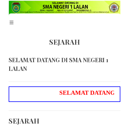
SEJARAH
SELAMAT DATANG DI SMA NEGERI 1
LALAN
S
E
L
A
M
A
T
D
A
T
A
N
G
D
I
S
M
SEJARAH