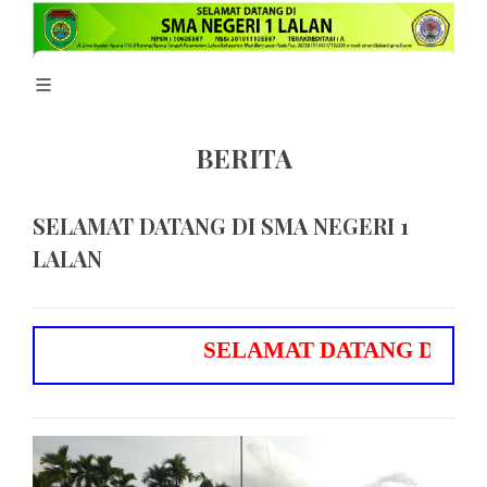
BERITA
SELAMAT DATANG DI SMA NEGERI 1
LALAN
S
E
L
A
M
A
T
D
A
T
A
N
G
D
I
S
M
A
N