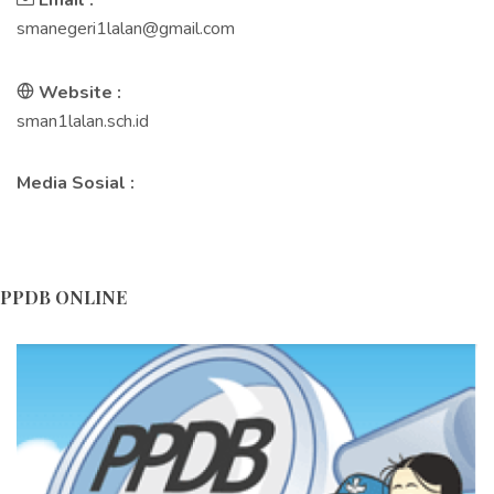
Email :
Fakta Menarik Tentang Unsri...
smanegeri1lalan@gmail.com
Bagaimana Cara Mendidik Anak Remaja di Era Digital?...
Website :
4 Trik Sederhana Agar Tak Mudah Pingsan Saat
sman1lalan.sch.id
Upacara...
LAKUKAN 7 HAL INI SAAT BARU MASUK SMA BIAR GAK
Media Sosial :
MENYESAL NANT...
Hari Ulang Tahun ke-16 SMA Negeri 1 Lalan...
Blog Himbauan Menjaga dan Melestarikan Lingkungan ...
PPDB ONLINE
Blog Himbauan Menjaga dan Melestarikan Lingkungan ...
Tips Merayakan Pergantian Tahun Baru di Masa
Pandemi...
Tips Merayakan Pergantian Tahun Baru di Masa
Pandemi...