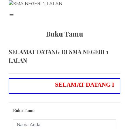
Buku Tamu
SELAMAT DATANG DI SMA NEGERI 1
LALAN
S
E
L
A
M
A
T
D
A
T
A
N
G
D
I
S
M
Buku Tamu