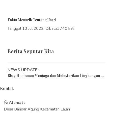
Fakta Menarik Tentang Unsri
Tanggal 13 Jul 2022, Dibaca3740 kali
Berita Seputar Kita
NEWS UPDATE :
Blog Himbauan Menjaga dan Melestarikan Lingkungan ...
Tips Merayakan Pergantian Tahun Baru di Masa
Kontak
Pandemi...
15 Universitas Terbaik di Indonesia Versi Webometrics
Alamat :
2022...
Desa Bandar Agung Kecamatan Lalan