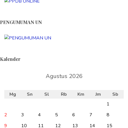
PENGUMUMAN UN
Kalender
Agustus 2026
Mg
Sn
Sl
Rb
Km
Jm
Sb
1
2
3
4
5
6
7
8
9
10
11
12
13
14
15