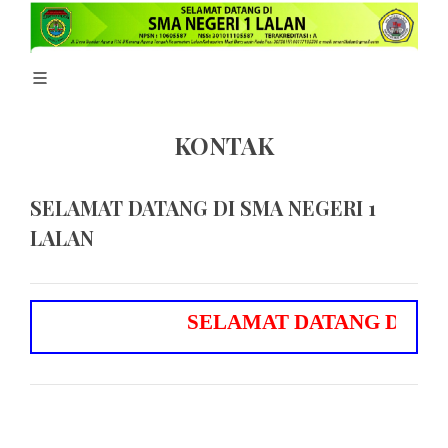
KONTAK
SELAMAT DATANG DI SMA NEGERI 1
LALAN
S
E
L
A
M
A
T
D
A
T
A
N
G
D
I
S
M
A